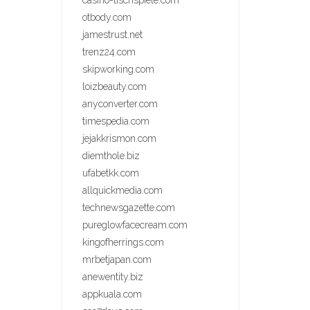
casino-tischspiele.com
otbody.com
jamestrust.net
trenz24.com
skipworking.com
loizbeauty.com
anyconverter.com
timespedia.com
jejakkrismon.com
diemthole.biz
ufabetkk.com
allquickmedia.com
technewsgazette.com
pureglowfacecream.com
kingofherrings.com
mrbetjapan.com
anewentity.biz
appkuala.com