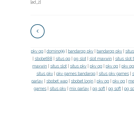
[ad_2]
pkv qq
|
domino99
|
bandarqq pkv
|
bandarqq pkv
|
situ
|
sbobet88
|
situs qq
|
pg slot
|
slot maxwin
|
situs slot
maxwin
|
situs slot
|
situs pkv
|
pkv qq
|
pkv qq
|
pkv q
situs pkv
|
pkv games bandarqq
|
situs pkv games
|
parlay
|
sbobet wap
|
sbobet login
|
pkv qq
|
pkv qq
|
me
games
|
situs pkv
|
mix parlay
|
pg soft
|
pg soft
|
pg so