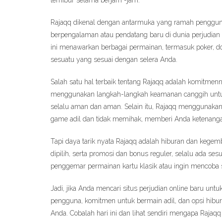
terhibur selama berjam -jam.
Rajaqq dikenal dengan antarmuka yang ramah penggun
berpengalaman atau pendatang baru di dunia perjudian 
ini menawarkan berbagai permainan, termasuk poker, d
sesuatu yang sesuai dengan selera Anda.
Salah satu hal terbaik tentang Rajaqq adalah komitmenn
menggunakan langkah-langkah keamanan canggih untuk
selalu aman dan aman. Selain itu, Rajaqq menggunakan
game adil dan tidak memihak, memberi Anda ketenangan
Tapi daya tarik nyata Rajaqq adalah hiburan dan kege
dipilih, serta promosi dan bonus reguler, selalu ada s
penggemar permainan kartu klasik atau ingin mencoba se
Jadi, jika Anda mencari situs perjudian online baru untu
pengguna, komitmen untuk bermain adil, dan opsi hiburan
Anda. Cobalah hari ini dan lihat sendiri mengapa Rajaqq