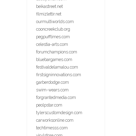
beikastreet.net
filmizlettir.net
ourmultiworlds.com
cooncreekclub.org
pegpufftimes.com
celestia-arts.com
forumchampions.com
bluebargames.com
festivaldelamalou.com
firstsigninnovations.com
garberdodge.com
swim-wears.com
forgrantedmedia.com
peolpstar.com
tylerscustomdesign.com
carworksonline.com
techtimesss.com
virylstore.com