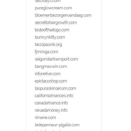
seo7days.com
pureglowcream.com
bloemenbezorgenvandaag.com
secrettohairgrowth.com
tasteofthaitogo.com
bunnynkitty.com
bezopasnik.org
fjmnxga.com
saigonstartransport.com
bangmaxwin.com
infonetive.com
epictacoshop.com
biopuraskinserum.com
californiafinances.info
canadafinance.info
nevadamoney.info
rimene.com
ledepanneur-pigalle.com