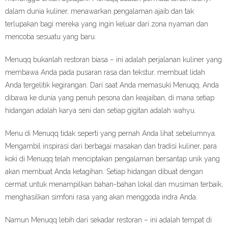
dalam dunia kuliner, menawarkan pengalaman ajaib dan tak
terlupakan bagi mereka yang ingin keluar dari zona nyaman dan
mencoba sesuatu yang baru.
Menuqq bukanlah restoran biasa – ini adalah perjalanan kuliner yang
membawa Anda pada pusaran rasa dan tekstur, membuat lidah
Anda tergelitik kegirangan. Dari saat Anda memasuki Menuqq, Anda
dibawa ke dunia yang penuh pesona dan keajaiban, di mana setiap
hidangan adalah karya seni dan setiap gigitan adalah wahyu.
Menu di Menuqq tidak seperti yang pernah Anda lihat sebelumnya.
Mengambil inspirasi dari berbagai masakan dan tradisi kuliner, para
koki di Menuqq telah menciptakan pengalaman bersantap unik yang
akan membuat Anda ketagihan. Setiap hidangan dibuat dengan
cermat untuk menampilkan bahan-bahan lokal dan musiman terbaik,
menghasilkan simfoni rasa yang akan menggoda indra Anda.
Namun Menuqq lebih dari sekadar restoran – ini adalah tempat di