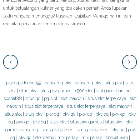
mencoba sesuatu yang baru, Menuqq adalah destinasi sempurna
untuk petualangan kuliner yang tidak akan pernah Anda lupakan.
Jadi mengapa menunggu? Rasakan keajaiban Menuqq hari ini dan
mulailah perjalanan kenikmatan gastronomi.
pkv qq
|
domino99
|
bandarqq pkv
|
bandarqq pkv
|
situs pkv
|
situs
pkv
|
situs pkv
|
situs pkv games
|
x500 slot
|
slot gacor hari ini
|
sbobet88
|
situs qq
|
pg slot
|
slot maxwin
|
situs slot terpercaya
|
slot
maxwin
|
situs slot terpercaya
|
situs slot terpercaya
|
slot maxwin
|
situs slot
|
situs pkv
|
pkv qq
|
pkv qq
|
pkv qq
|
pkv qq
|
pkv qq
|
pkv
qq
|
pkv qq
|
pkv qq
|
situs pkv
|
situs pkv games
|
situs pkv
|
pkv
games bandarqq
|
situs pkv games
|
situs pkv games
|
pkv qq
|
pkv
qq
|
pkv qq
|
slot demo
|
mix parlay
|
mix parlay
|
sbobet wap
|