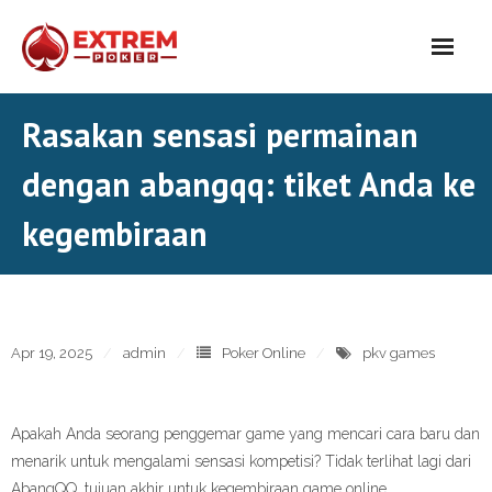
Skip
to
content
Rasakan sensasi permainan
dengan abangqq: tiket Anda ke
kegembiraan
Apr 19, 2025
admin
Poker Online
pkv games
Apakah Anda seorang penggemar game yang mencari cara baru dan
menarik untuk mengalami sensasi kompetisi? Tidak terlihat lagi dari
AbangQQ, tujuan akhir untuk kegembiraan game online.