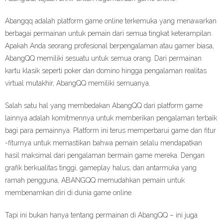
Abangqq adalah platform game online terkemuka yang menawarkan
berbagai permainan untuk pemain dari semua tingkat keterampilan.
Apakah Anda seorang profesional berpengalaman atau gamer biasa,
AbangQQ memiliki sesuatu untuk semua orang. Dari permainan
kartu klasik seperti poker dan domino hingga pengalaman realitas
virtual mutakhir, AbangQQ memiliki semuanya.
Salah satu hal yang membedakan AbangQQ dari platform game
lainnya adalah komitmennya untuk memberikan pengalaman terbaik
bagi para pemainnya. Platform ini terus memperbarui game dan fitur
-fiturnya untuk memastikan bahwa pemain selalu mendapatkan
hasil maksimal dari pengalaman bermain game mereka. Dengan
grafik berkualitas tinggi, gameplay halus, dan antarmuka yang
ramah pengguna, ABANGQQ memudahkan pemain untuk
membenamkan diri di dunia game online.
Tapi ini bukan hanya tentang permainan di AbangQQ – ini juga