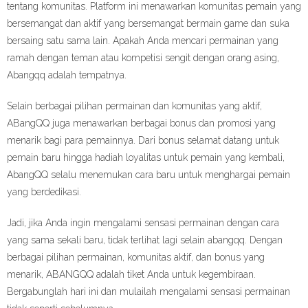
tentang komunitas. Platform ini menawarkan komunitas pemain yang
bersemangat dan aktif yang bersemangat bermain game dan suka
bersaing satu sama lain. Apakah Anda mencari permainan yang
ramah dengan teman atau kompetisi sengit dengan orang asing,
Abangqq adalah tempatnya.
Selain berbagai pilihan permainan dan komunitas yang aktif,
ABangQQ juga menawarkan berbagai bonus dan promosi yang
menarik bagi para pemainnya. Dari bonus selamat datang untuk
pemain baru hingga hadiah loyalitas untuk pemain yang kembali,
AbangQQ selalu menemukan cara baru untuk menghargai pemain
yang berdedikasi.
Jadi, jika Anda ingin mengalami sensasi permainan dengan cara
yang sama sekali baru, tidak terlihat lagi selain abangqq. Dengan
berbagai pilihan permainan, komunitas aktif, dan bonus yang
menarik, ABANGQQ adalah tiket Anda untuk kegembiraan.
Bergabunglah hari ini dan mulailah mengalami sensasi permainan