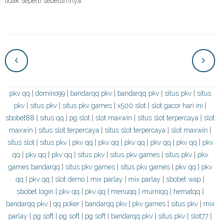
tidak seperti sebelumnya.
pkv qq
|
domino99
|
bandarqq pkv
|
bandarqq pkv
|
situs pkv
|
situs
pkv
|
situs pkv
|
situs pkv games
|
x500 slot
|
slot gacor hari ini
|
sbobet88
|
situs qq
|
pg slot
|
slot maxwin
|
situs slot terpercaya
|
slot
maxwin
|
situs slot terpercaya
|
situs slot terpercaya
|
slot maxwin
|
situs slot
|
situs pkv
|
pkv qq
|
pkv qq
|
pkv qq
|
pkv qq
|
pkv qq
|
pkv
qq
|
pkv qq
|
pkv qq
|
situs pkv
|
situs pkv games
|
situs pkv
|
pkv
games bandarqq
|
situs pkv games
|
situs pkv games
|
pkv qq
|
pkv
qq
|
pkv qq
|
slot demo
|
mix parlay
|
mix parlay
|
sbobet wap
|
sbobet login
|
pkv qq
|
pkv qq
|
menuqq
|
murniqq
|
hematqq
|
bandarqq pkv
|
qq poker
|
bandarqq pkv
|
pkv games
|
situs pkv
|
mix
parlay
|
pg soft
|
pg soft
|
pg soft
|
bandarqq pkv
|
situs pkv
|
slot77
|