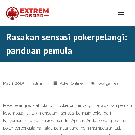
Skip
to
content
Rasakan sensasi pokerpelangi:
panduan pemula
May 1, 2025
admin
Poker Online
pkv games
Pokerpelangi adalah platform poker online yang menawarkan pemain
kesempatan untuk mengalami sensasi bermain poker dari
kenyamanan rumah mereka sendiri. Apakah Anda seorang pemain
poker berpengalaman atau pemula yang ingin mempelajari tali,