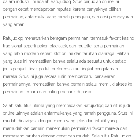
dalam industri ini adalah Ratujudiqq. Situs perjudian online ini
dengan cepat mendapatkan reputasi karena banyaknya pilihan
permainan, antarmuka yang ramah pengguna, dan opsi pembayaran
yang aman.
Ratujudiqq menawarkan beragam permainan, termasuk favorit kasino
tradisional seperti poker, blackjack, dan roulette, serta permainan
yang lebih modern seperti slot online dan taruhan olahraga. Pilihan
yang luas ini memastikan bahwa selalu ada sesuatu untuk setiap
jenis penjudi, tidak peduli preferensi atau tingkat pengalaman
mereka. Situs ini juga secara rutin memperbarui penawaran
permainannya, memastikan bahwa pemain selalu memiliki akses ke
permainan terbaru dan paling menarik di pasar.
Salah satu fitur utama yang membedakan Ratujudiqq dari situs judi
online lainnya adalah antarmukanya yang ramah pengguna. Situs ini
mudah dinavigasi, dengan menu yang jelas dan intuitif yang
memudahkan pemain menemukan permainan favorit mereka dan
memasang taruhan dengan cepat dan mudah. Selain itu, Ratujudiqq