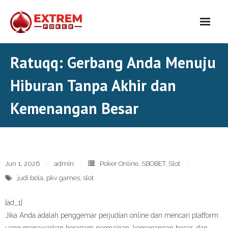
Skip
to
content
Ratuqq: Gerbang Anda Menuju
Hiburan Tanpa Akhir dan
Kemenangan Besar
Jun 1, 2026
admin
Poker Online
,
SBOBET
,
Slot
judi bola
,
pkv games
,
slot
[ad_1]
Jika Anda adalah penggemar perjudian online dan mencari platform