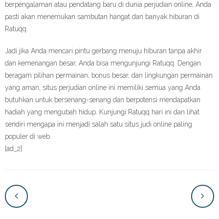
berpengalaman atau pendatang baru di dunia perjudian online, Anda
pasti akan menemukan sambutan hangat dan banyak hiburan di
Ratuqq.
Jadi jika Anda mencari pintu gerbang menuju hiburan tanpa akhir
dan kemenangan besar, Anda bisa mengunjungi Ratuqq. Dengan
beragam pilihan permainan, bonus besar, dan lingkungan permainan
yang aman, situs perjudian online ini memiliki semua yang Anda
butuhkan untuk bersenang-senang dan berpotensi mendapatkan
hadiah yang mengubah hidup. Kunjungi Ratuqq hari ini dan lihat
sendiri mengapa ini menjadi salah satu situs judi online paling
populer di web.
[ad_2]