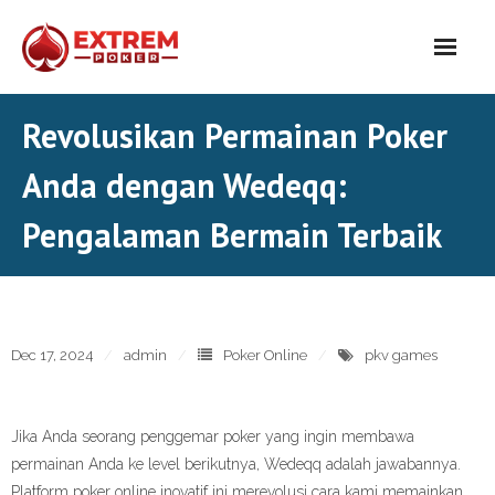
Skip
to
content
Revolusikan Permainan Poker
Anda dengan Wedeqq:
Pengalaman Bermain Terbaik
Dec 17, 2024
admin
Poker Online
pkv games
Jika Anda seorang penggemar poker yang ingin membawa
permainan Anda ke level berikutnya, Wedeqq adalah jawabannya.
Platform poker online inovatif ini merevolusi cara kami memainkan