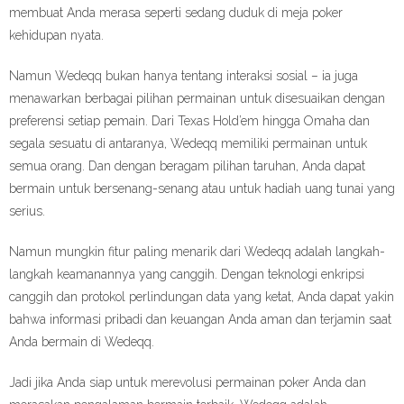
membuat Anda merasa seperti sedang duduk di meja poker
kehidupan nyata.
Namun Wedeqq bukan hanya tentang interaksi sosial – ia juga
menawarkan berbagai pilihan permainan untuk disesuaikan dengan
preferensi setiap pemain. Dari Texas Hold’em hingga Omaha dan
segala sesuatu di antaranya, Wedeqq memiliki permainan untuk
semua orang. Dan dengan beragam pilihan taruhan, Anda dapat
bermain untuk bersenang-senang atau untuk hadiah uang tunai yang
serius.
Namun mungkin fitur paling menarik dari Wedeqq adalah langkah-
langkah keamanannya yang canggih. Dengan teknologi enkripsi
canggih dan protokol perlindungan data yang ketat, Anda dapat yakin
bahwa informasi pribadi dan keuangan Anda aman dan terjamin saat
Anda bermain di Wedeqq.
Jadi jika Anda siap untuk merevolusi permainan poker Anda dan