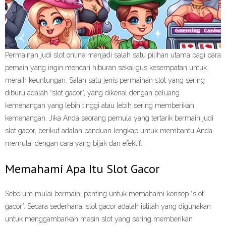
Permainan judi slot online menjadi salah satu pilihan utama bagi para
pemain yang ingin mencari hiburan sekaligus kesempatan untuk
meraih keuntungan. Salah satu jenis permainan slot yang sering
diburu adalah “slot gacor”, yang dikenal dengan peluang
kemenangan yang lebih tinggi atau lebih sering memberikan
kemenangan. Jika Anda seorang pemula yang tertarik bermain judi
slot gacor, berikut adalah panduan lengkap untuk membantu Anda
memulai dengan cara yang bijak dan efektif.
Memahami Apa Itu Slot Gacor
Sebelum mulai bermain, penting untuk memahami konsep “slot
gacor”. Secara sederhana, slot gacor adalah istilah yang digunakan
untuk menggambarkan mesin slot yang sering memberikan