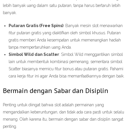
lebih banyak uang dalam satu putaran, tanpa harus bertaruh lebih
banyak.
Putaran Gratis (Free Spins)
: Banyak mesin slot menawarkan
fitur putaran gratis yang diaktifkan oleh simbol khusus. Putaran
gratis memberi Anda kesempatan untuk memenangkan hadiah
tanpa mempertaruhkan uang Anda.
Simbol Wild dan Scatter
: Simbol Wild menggantikan simbol
lain untuk membentuk kombinasi pemenang, sementara simbol
Scatter biasanya memicu fitur bonus atau putaran gratis. Pahami
cara kerja fitur ini agar Anda bisa memanfaatkannya dengan baik.
Bermain dengan Sabar dan Disiplin
Penting untuk diingat bahwa slot adalah permainan yang
mengandalkan keberuntungan, dan tidak ada cara pasti untuk selalu
menang. Oleh karena itu, bermain dengan sabar dan disiplin sangat
penting.