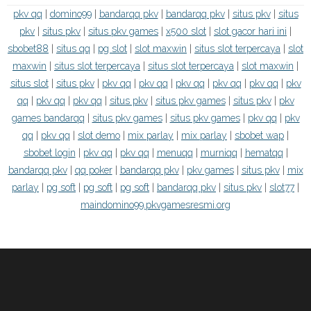
pkv qq
|
domino99
|
bandarqq pkv
|
bandarqq pkv
|
situs pkv
|
situs
pkv
|
situs pkv
|
situs pkv games
|
x500 slot
|
slot gacor hari ini
|
sbobet88
|
situs qq
|
pg slot
|
slot maxwin
|
situs slot terpercaya
|
slot
maxwin
|
situs slot terpercaya
|
situs slot terpercaya
|
slot maxwin
|
situs slot
|
situs pkv
|
pkv qq
|
pkv qq
|
pkv qq
|
pkv qq
|
pkv qq
|
pkv
qq
|
pkv qq
|
pkv qq
|
situs pkv
|
situs pkv games
|
situs pkv
|
pkv
games bandarqq
|
situs pkv games
|
situs pkv games
|
pkv qq
|
pkv
qq
|
pkv qq
|
slot demo
|
mix parlay
|
mix parlay
|
sbobet wap
|
sbobet login
|
pkv qq
|
pkv qq
|
menuqq
|
murniqq
|
hematqq
|
bandarqq pkv
|
qq poker
|
bandarqq pkv
|
pkv games
|
situs pkv
|
mix
parlay
|
pg soft
|
pg soft
|
pg soft
|
bandarqq pkv
|
situs pkv
|
slot77
|
maindomino99.pkvgamesresmi.org