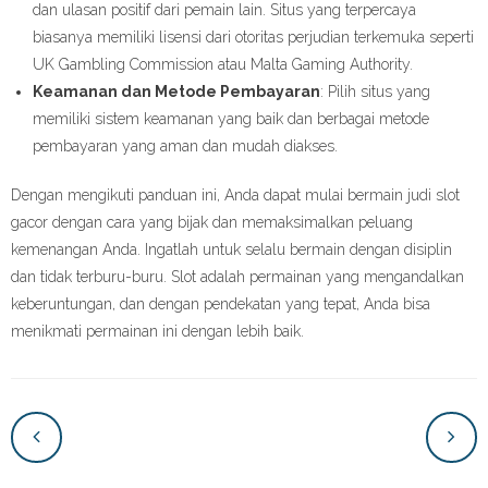
dan ulasan positif dari pemain lain. Situs yang terpercaya
biasanya memiliki lisensi dari otoritas perjudian terkemuka seperti
UK Gambling Commission atau Malta Gaming Authority.
Keamanan dan Metode Pembayaran
: Pilih situs yang
memiliki sistem keamanan yang baik dan berbagai metode
pembayaran yang aman dan mudah diakses.
Dengan mengikuti panduan ini, Anda dapat mulai bermain judi slot
gacor dengan cara yang bijak dan memaksimalkan peluang
kemenangan Anda. Ingatlah untuk selalu bermain dengan disiplin
dan tidak terburu-buru. Slot adalah permainan yang mengandalkan
keberuntungan, dan dengan pendekatan yang tepat, Anda bisa
menikmati permainan ini dengan lebih baik.