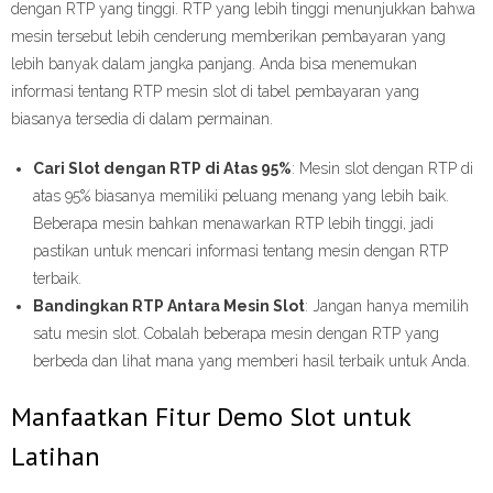
dengan RTP yang tinggi. RTP yang lebih tinggi menunjukkan bahwa
mesin tersebut lebih cenderung memberikan pembayaran yang
lebih banyak dalam jangka panjang. Anda bisa menemukan
informasi tentang RTP mesin slot di tabel pembayaran yang
biasanya tersedia di dalam permainan.
Cari Slot dengan RTP di Atas 95%
: Mesin slot dengan RTP di
atas 95% biasanya memiliki peluang menang yang lebih baik.
Beberapa mesin bahkan menawarkan RTP lebih tinggi, jadi
pastikan untuk mencari informasi tentang mesin dengan RTP
terbaik.
Bandingkan RTP Antara Mesin Slot
: Jangan hanya memilih
satu mesin slot. Cobalah beberapa mesin dengan RTP yang
berbeda dan lihat mana yang memberi hasil terbaik untuk Anda.
Manfaatkan Fitur Demo Slot untuk
Latihan