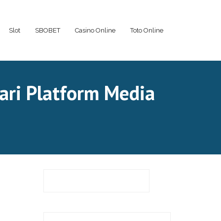
Slot
SBOBET
Casino Online
Toto Online
ri Platform Media