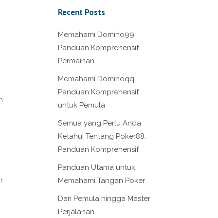
Recent Posts
Memahami Domino99:
Panduan Komprehensif
Permainan
Memahami Dominoqq:
Panduan Komprehensif
n
untuk Pemula
Semua yang Perlu Anda
Ketahui Tentang Poker88:
Panduan Komprehensif
Panduan Utama untuk
r
Memahami Tangan Poker
Dari Pemula hingga Master:
Perjalanan