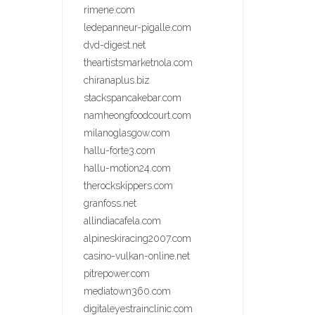
rimene.com
ledepanneur-pigalle.com
dvd-digest.net
theartistsmarketnola.com
chiranaplus.biz
stackspancakebar.com
namheongfoodcourt.com
milanoglasgow.com
hallu-forte3.com
hallu-motion24.com
therockskippers.com
granfoss.net
allindiacafela.com
alpineskiracing2007.com
casino-vulkan-online.net
pitrepower.com
mediatown360.com
digitaleyestrainclinic.com