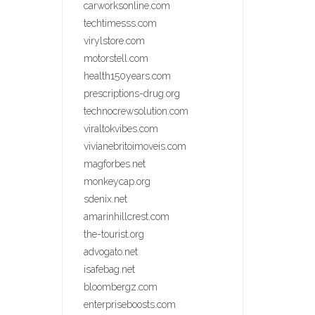
carworksonline.com
techtimesss.com
virylstore.com
motorstell.com
health150years.com
prescriptions-drug.org
technocrewsolution.com
viraltokvibes.com
vivianebritoimoveis.com
magforbes.net
monkeycap.org
sdenix.net
amarinhillcrest.com
the-tourist.org
advogato.net
isafebag.net
bloombergz.com
enterpriseboosts.com