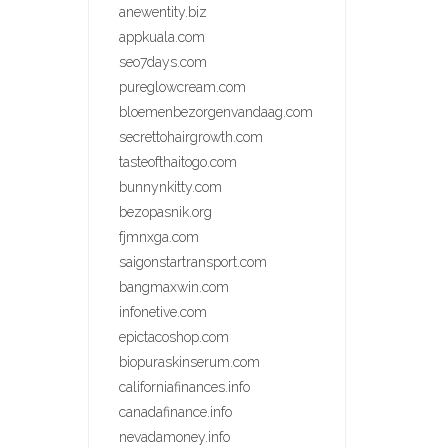
anewentity.biz
appkuala.com
seo7days.com
pureglowcream.com
bloemenbezorgenvandaag.com
secrettohairgrowth.com
tasteofthaitogo.com
bunnynkitty.com
bezopasnik.org
fjmnxga.com
saigonstartransport.com
bangmaxwin.com
infonetive.com
epictacoshop.com
biopuraskinserum.com
californiafinances.info
canadafinance.info
nevadamoney.info