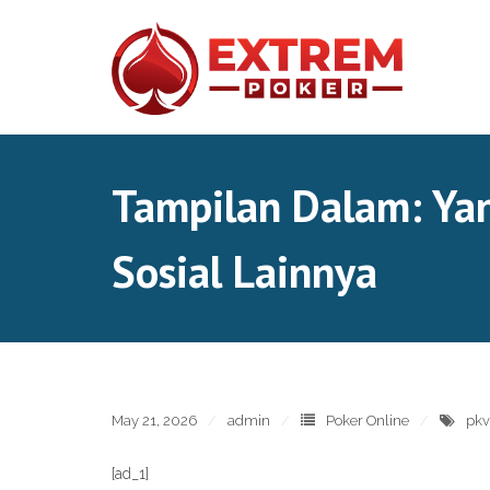
Skip
to
content
Tampilan Dalam: Ya
Sosial Lainnya
May 21, 2026
admin
Poker Online
pkv
[ad_1]