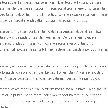
n integral dari kehidupan kita sehari-hari. Dari tetap terhubung dengan
laman dengan dunia, platform media sosial telah merevolusi cara kita
 begitu banyak pilihan, mungkin sulit untuk memutuskan platform mana
ng dengan cepat mendapatkan popularitas adalah Murniqq.
kan dirinya dari platform lain dalam beberapa hal. Salah satu fitur
ah fokusnya pada privasi dan keamanan. Dengan meningkatnya
privasi di platform lain, Murniqq menjadikannya prioritas untuk
gunakan teknologi enkripsi untuk memastikan bahwa data pengguna ama
nya yang ramah pengguna. Platform ini dirancang intuitif dan mudah
ubung dengan orang lain dan berbagi konten. Baik Anda memposting
kan Anda berbagi pemikiran dan pengalaman dengan jaringan Anda.
membuatnya menonjol dari platform media sosial lainnya. Salah satu fitu
at grup pribadi, yang memungkinkan pengguna terhubung dengan
man. Fitur ini sangat menarik bagi pengguna yang ingin berbagi
tertentu.