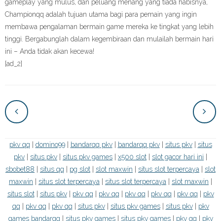
gameplay yang mulus, dan peluang menang yang tiada habisnya,
Championqq ​​adalah tujuan utama bagi para pemain yang ingin
membawa pengalaman bermain game mereka ke tingkat yang lebih
tinggi. Bergabunglah dalam kegembiraan dan mulailah bermain hari
ini – Anda tidak akan kecewa!
[ad_2]
pkv qq
|
domino99
|
bandarqq pkv
|
bandarqq pkv
|
situs pkv
|
situs
pkv
|
situs pkv
|
situs pkv games
|
x500 slot
|
slot gacor hari ini
|
sbobet88
|
situs qq
|
pg slot
|
slot maxwin
|
situs slot terpercaya
|
slot
maxwin
|
situs slot terpercaya
|
situs slot terpercaya
|
slot maxwin
|
situs slot
|
situs pkv
|
pkv qq
|
pkv qq
|
pkv qq
|
pkv qq
|
pkv qq
|
pkv
qq
|
pkv qq
|
pkv qq
|
situs pkv
|
situs pkv games
|
situs pkv
|
pkv
games bandarqq
|
situs pkv games
|
situs pkv games
|
pkv qq
|
pkv