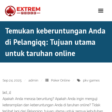
Skip
to
content
Temukan keberuntungan Anda
di Pelangiqq: Tujuan utama
untuk taruhan online
Sep 24, 2025
admin
Poker Online
pkv games
[ad_1]
Apakah Anda merasa beruntung? Apakah Anda ingin menguji
keterampilan dan keberuntungan Anda di taruhan online? Tidak
terlihat lagi dari Pelangiqq, tujuan utama untuk semua kebutuhan