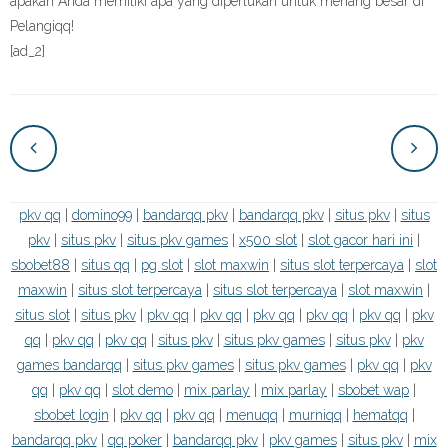
apakah Anda memiliki apa yang diperlukan untuk menang besar di
Pelangiqq!
[ad_2]
pkv qq
|
domino99
|
bandarqq pkv
|
bandarqq pkv
|
situs pkv
|
situs
pkv
|
situs pkv
|
situs pkv games
|
x500 slot
|
slot gacor hari ini
|
sbobet88
|
situs qq
|
pg slot
|
slot maxwin
|
situs slot terpercaya
|
slot
maxwin
|
situs slot terpercaya
|
situs slot terpercaya
|
slot maxwin
|
situs slot
|
situs pkv
|
pkv qq
|
pkv qq
|
pkv qq
|
pkv qq
|
pkv qq
|
pkv
qq
|
pkv qq
|
pkv qq
|
situs pkv
|
situs pkv games
|
situs pkv
|
pkv
games bandarqq
|
situs pkv games
|
situs pkv games
|
pkv qq
|
pkv
qq
|
pkv qq
|
slot demo
|
mix parlay
|
mix parlay
|
sbobet wap
|
sbobet login
|
pkv qq
|
pkv qq
|
menuqq
|
murniqq
|
hematqq
|
bandarqq pkv
|
qq poker
|
bandarqq pkv
|
pkv games
|
situs pkv
|
mix