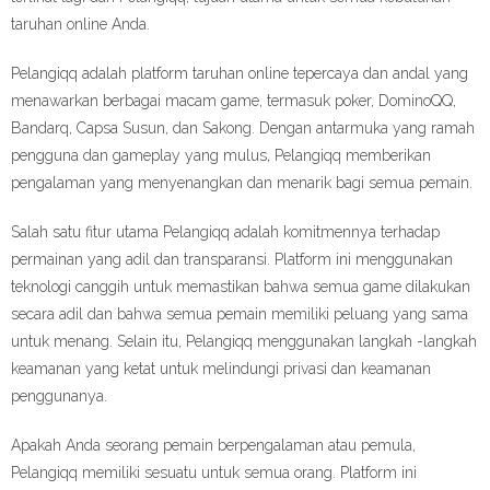
taruhan online Anda.
Pelangiqq adalah platform taruhan online tepercaya dan andal yang
menawarkan berbagai macam game, termasuk poker, DominoQQ,
Bandarq, Capsa Susun, dan Sakong. Dengan antarmuka yang ramah
pengguna dan gameplay yang mulus, Pelangiqq memberikan
pengalaman yang menyenangkan dan menarik bagi semua pemain.
Salah satu fitur utama Pelangiqq adalah komitmennya terhadap
permainan yang adil dan transparansi. Platform ini menggunakan
teknologi canggih untuk memastikan bahwa semua game dilakukan
secara adil dan bahwa semua pemain memiliki peluang yang sama
untuk menang. Selain itu, Pelangiqq menggunakan langkah -langkah
keamanan yang ketat untuk melindungi privasi dan keamanan
penggunanya.
Apakah Anda seorang pemain berpengalaman atau pemula,
Pelangiqq memiliki sesuatu untuk semua orang. Platform ini