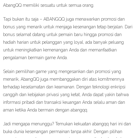
AbangQQ memiliki sesuatu untuk semua orang.
Tapi bukan itu saja – ABANGQQ juga menawarkan promosi dan
bonus yang menarik untuk menjaga kesenangan tetap berjalan. Dari
bonus selamat datang untuk pemain baru hingga promosi dan
hadiah harian untuk pelanggan yang loyal, ada banyak peluang
untuk meningkatkan kemenangan Anda dan memanfaatkan
pengalaman bermain game Anda.
Selain pemilihan game yang mengesankan dan promosi yang
menarik, AbangQQ juga membanggakan diri atas komitmennya
terhadap keselamatan dan keamanan. Dengan teknologi enkripsi
canggih dan kebijakan privasi yang ketat, Anda dapat yakin bahwa
informasi pribadi dan transaksi keuangan Anda selalu aman dan
aman ketika Anda bermain dengan abangqq.
Jadi mengapa menunggu? Temukan kekuatan abangqq hari ini dan
buka dunia kesenangan permainan tanpa akhir. Dengan pilihan