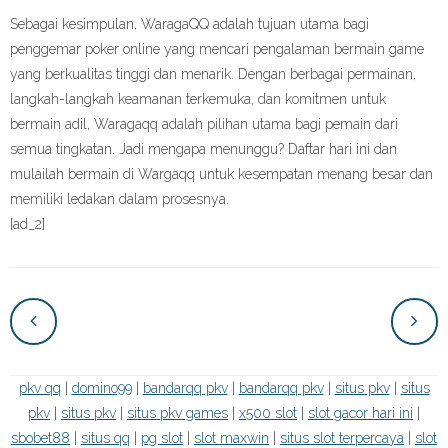
Sebagai kesimpulan, WaragaQQ adalah tujuan utama bagi
penggemar poker online yang mencari pengalaman bermain game
yang berkualitas tinggi dan menarik. Dengan berbagai permainan,
langkah-langkah keamanan terkemuka, dan komitmen untuk
bermain adil, Waragaqq adalah pilihan utama bagi pemain dari
semua tingkatan. Jadi mengapa menunggu? Daftar hari ini dan
mulailah bermain di Wargaqq untuk kesempatan menang besar dan
memiliki ledakan dalam prosesnya.
[ad_2]
pkv qq
|
domino99
|
bandarqq pkv
|
bandarqq pkv
|
situs pkv
|
situs
pkv
|
situs pkv
|
situs pkv games
|
x500 slot
|
slot gacor hari ini
|
sbobet88
|
situs qq
|
pg slot
|
slot maxwin
|
situs slot terpercaya
|
slot