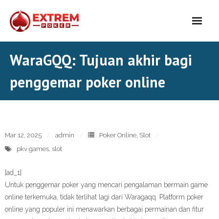
Skip
to
content
WaraGQQ: Tujuan akhir bagi
penggemar poker online
Mar 12, 2025
admin
Poker Online
,
Slot
pkv games
,
slot
[ad_1]
Untuk penggemar poker yang mencari pengalaman bermain game
online terkemuka, tidak terlihat lagi dari Waragaqq. Platform poker
online yang populer ini menawarkan berbagai permainan dan fitur