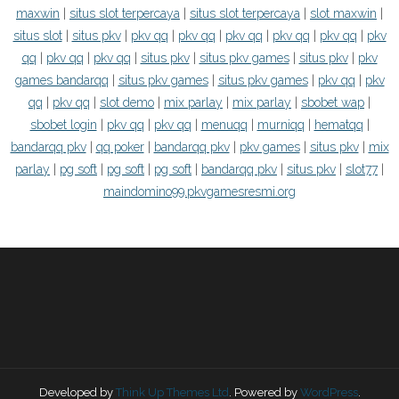
maxwin
|
situs slot terpercaya
|
situs slot terpercaya
|
slot maxwin
|
situs slot
|
situs pkv
|
pkv qq
|
pkv qq
|
pkv qq
|
pkv qq
|
pkv qq
|
pkv
qq
|
pkv qq
|
pkv qq
|
situs pkv
|
situs pkv games
|
situs pkv
|
pkv
games bandarqq
|
situs pkv games
|
situs pkv games
|
pkv qq
|
pkv
qq
|
pkv qq
|
slot demo
|
mix parlay
|
mix parlay
|
sbobet wap
|
sbobet login
|
pkv qq
|
pkv qq
|
menuqq
|
murniqq
|
hematqq
|
bandarqq pkv
|
qq poker
|
bandarqq pkv
|
pkv games
|
situs pkv
|
mix
parlay
|
pg soft
|
pg soft
|
pg soft
|
bandarqq pkv
|
situs pkv
|
slot77
|
maindomino99.pkvgamesresmi.org
Developed by
Think Up Themes Ltd
. Powered by
WordPress
.