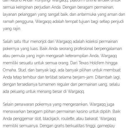
dan kasino Anda? Kunjungi Wargaqq, platform online terbaik untuk
semua keinginan perjudian Anda. Dengan beragam permainan,
layanan pelanggan yang sangat baik, dan antarmuka yang aman dan
ramah pengguna, Wargaqq adalah tempat tujuan bagi setiap penjudi
yang rajin.
Salah satu fitur menonjol dari Wargaqq adalah koleksi permainan
pokernya yang luas. Baik Anda seorang profesional berpengalaman
atau pemula yang ingin mengasah keterampilan Anda, Wargaqq
memiliki sesuatu untuk semua orang. Dari Texas Hold’em hingga
Omaha, Stud, dan banyak lagi, ada banyak pilihan untuk membuat
Anda tetap terhibur dan terlibat selama berjam-jam. Ditambah lagi,
dengan tersedianya turnamen reguler dan permainan uang, selalu
ada peluang untuk menang besar di Wargaqq.
Selain penawaran pokernya yang mengesankan, Wargaqq juga
menawarkan beragam pilihan permainan kasino untuk dipilih. Baik
Anda penggemar slot, blackjack, roulette, atau bakarat, Wargaqq
memiliki semuanya. Dengan grafis berkualitas tinggi, gameplay