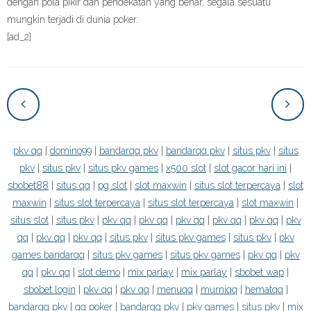
dengan pola pikir dan pendekatan yang benar, segala sesuatu
mungkin terjadi di dunia poker.
[ad_2]
pkv qq
|
domino99
|
bandarqq pkv
|
bandarqq pkv
|
situs pkv
|
situs
pkv
|
situs pkv
|
situs pkv games
|
x500 slot
|
slot gacor hari ini
|
sbobet88
|
situs qq
|
pg slot
|
slot maxwin
|
situs slot terpercaya
|
slot
maxwin
|
situs slot terpercaya
|
situs slot terpercaya
|
slot maxwin
|
situs slot
|
situs pkv
|
pkv qq
|
pkv qq
|
pkv qq
|
pkv qq
|
pkv qq
|
pkv
qq
|
pkv qq
|
pkv qq
|
situs pkv
|
situs pkv games
|
situs pkv
|
pkv
games bandarqq
|
situs pkv games
|
situs pkv games
|
pkv qq
|
pkv
qq
|
pkv qq
|
slot demo
|
mix parlay
|
mix parlay
|
sbobet wap
|
sbobet login
|
pkv qq
|
pkv qq
|
menuqq
|
murniqq
|
hematqq
|
bandarqq pkv
|
qq poker
|
bandarqq pkv
|
pkv games
|
situs pkv
|
mix