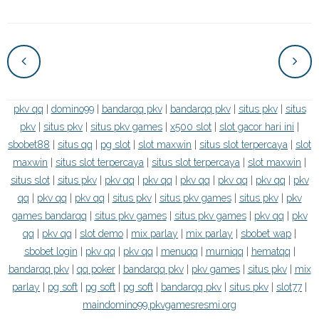
pkv qq
|
domino99
|
bandarqq pkv
|
bandarqq pkv
|
situs pkv
|
situs
pkv
|
situs pkv
|
situs pkv games
|
x500 slot
|
slot gacor hari ini
|
sbobet88
|
situs qq
|
pg slot
|
slot maxwin
|
situs slot terpercaya
|
slot
maxwin
|
situs slot terpercaya
|
situs slot terpercaya
|
slot maxwin
|
situs slot
|
situs pkv
|
pkv qq
|
pkv qq
|
pkv qq
|
pkv qq
|
pkv qq
|
pkv
qq
|
pkv qq
|
pkv qq
|
situs pkv
|
situs pkv games
|
situs pkv
|
pkv
games bandarqq
|
situs pkv games
|
situs pkv games
|
pkv qq
|
pkv
qq
|
pkv qq
|
slot demo
|
mix parlay
|
mix parlay
|
sbobet wap
|
sbobet login
|
pkv qq
|
pkv qq
|
menuqq
|
murniqq
|
hematqq
|
bandarqq pkv
|
qq poker
|
bandarqq pkv
|
pkv games
|
situs pkv
|
mix
parlay
|
pg soft
|
pg soft
|
pg soft
|
bandarqq pkv
|
situs pkv
|
slot77
|
maindomino99.pkvgamesresmi.org