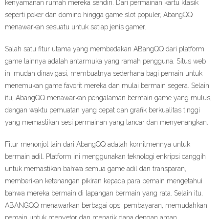
kenyamanan rumah mereka sendiri. Dari permainan kartu klasik
seperti poker dan domino hingga game slot populer, AbangQQ
menawarkan sesuatu untuk setiap jenis gamer.
Salah satu fitur utama yang membedakan ABangQQ dari platform
game lainnya adalah antarmuka yang ramah pengguna. Situs web
ini mudah dinavigasi, membuatnya sederhana bagi pemain untuk
menemukan game favorit mereka dan mulai bermain segera. Selain
itu, AbangQQ menawarkan pengalaman bermain game yang mulus,
dengan waktu pemuatan yang cepat dan grafik berkualitas tinggi
yang memastikan sesi permainan yang lancar dan menyenangkan.
Fitur menonjol lain dari AbangQQ adalah komitmennya untuk
bermain adil. Platform ini menggunakan teknologi enkripsi canggih
untuk memastikan bahwa semua game adil dan transparan,
memberikan ketenangan pikiran kepada para pemain mengetahui
bahwa mereka bermain di lapangan bermain yang rata. Selain itu,
ABANGQQ menawarkan berbagai opsi pembayaran, memudahkan
pemain untuk menyetor dan menarik dana dengan aman.