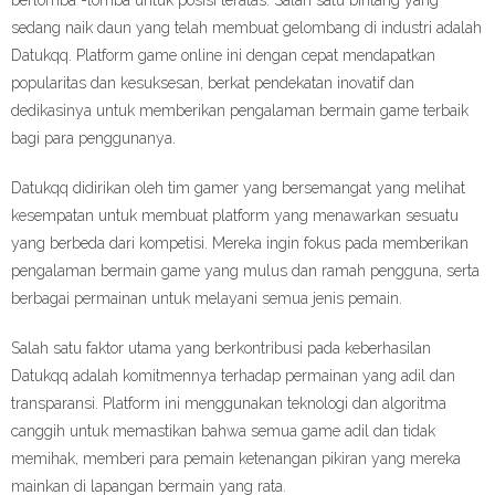
berlomba -lomba untuk posisi teratas. Salah satu bintang yang
sedang naik daun yang telah membuat gelombang di industri adalah
Datukqq. Platform game online ini dengan cepat mendapatkan
popularitas dan kesuksesan, berkat pendekatan inovatif dan
dedikasinya untuk memberikan pengalaman bermain game terbaik
bagi para penggunanya.
Datukqq didirikan oleh tim gamer yang bersemangat yang melihat
kesempatan untuk membuat platform yang menawarkan sesuatu
yang berbeda dari kompetisi. Mereka ingin fokus pada memberikan
pengalaman bermain game yang mulus dan ramah pengguna, serta
berbagai permainan untuk melayani semua jenis pemain.
Salah satu faktor utama yang berkontribusi pada keberhasilan
Datukqq adalah komitmennya terhadap permainan yang adil dan
transparansi. Platform ini menggunakan teknologi dan algoritma
canggih untuk memastikan bahwa semua game adil dan tidak
memihak, memberi para pemain ketenangan pikiran yang mereka
mainkan di lapangan bermain yang rata.