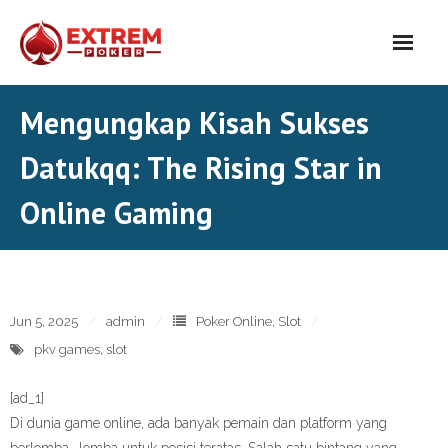
Skip
to
content
Mengungkap Kisah Sukses
Datukqq: The Rising Star in
Online Gaming
Jun 5, 2025
admin
Poker Online
,
Slot
pkv games
,
slot
[ad_1]
Di dunia game online, ada banyak pemain dan platform yang