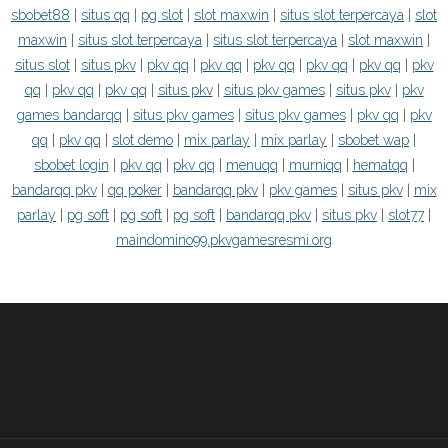
sbobet88
|
situs qq
|
pg slot
|
slot maxwin
|
situs slot terpercaya
|
slot
maxwin
|
situs slot terpercaya
|
situs slot terpercaya
|
slot maxwin
|
situs slot
|
situs pkv
|
pkv qq
|
pkv qq
|
pkv qq
|
pkv qq
|
pkv qq
|
pkv
qq
|
pkv qq
|
pkv qq
|
situs pkv
|
situs pkv games
|
situs pkv
|
pkv
games bandarqq
|
situs pkv games
|
situs pkv games
|
pkv qq
|
pkv
qq
|
pkv qq
|
slot demo
|
mix parlay
|
mix parlay
|
sbobet wap
|
sbobet login
|
pkv qq
|
pkv qq
|
menuqq
|
murniqq
|
hematqq
|
bandarqq pkv
|
qq poker
|
bandarqq pkv
|
pkv games
|
situs pkv
|
mix
parlay
|
pg soft
|
pg soft
|
pg soft
|
bandarqq pkv
|
situs pkv
|
slot77
|
maindomino99.pkvgamesresmi.org