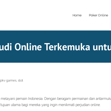
Home
Poker Online
udi Online Terkemuka unt
pkv games
,
slot
ng melayani pemain Indonesia. Dengan beragam permainan dan antarmuk
ujuan utama bagi mereka yang ingin menikmati perjudian online.