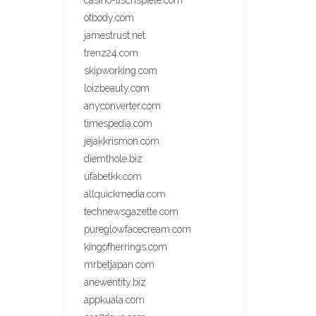
casino-tischspiele.com
otbody.com
jamestrust.net
trenz24.com
skipworking.com
loizbeauty.com
anyconverter.com
timespedia.com
jejakkrismon.com
diemthole.biz
ufabetkk.com
allquickmedia.com
technewsgazette.com
pureglowfacecream.com
kingofherrings.com
mrbetjapan.com
anewentity.biz
appkuala.com