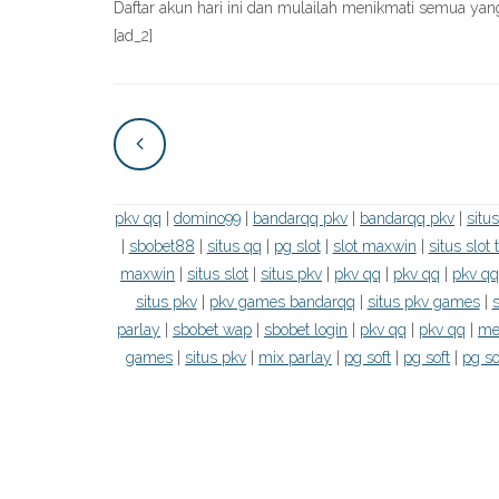
Daftar akun hari ini dan mulailah menikmati semua ya
[ad_2]
pkv qq
|
domino99
|
bandarqq pkv
|
bandarqq pkv
|
situ
|
sbobet88
|
situs qq
|
pg slot
|
slot maxwin
|
situs slot
maxwin
|
situs slot
|
situs pkv
|
pkv qq
|
pkv qq
|
pkv q
situs pkv
|
pkv games bandarqq
|
situs pkv games
|
parlay
|
sbobet wap
|
sbobet login
|
pkv qq
|
pkv qq
|
me
games
|
situs pkv
|
mix parlay
|
pg soft
|
pg soft
|
pg so