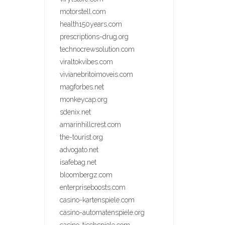
motorstell.com
health150years.com
prescriptions-drug.org
technocrewsolution.com
viraltokvibes.com
vivianebritoimoveis.com
magforbes.net
monkeycap.org
sdenix.net
amarinhillcrest.com
the-tourist.org
advogato.net
isafebag.net
bloombergz.com
enterpriseboosts.com
casino-kartenspiele.com
casino-automatenspiele.org