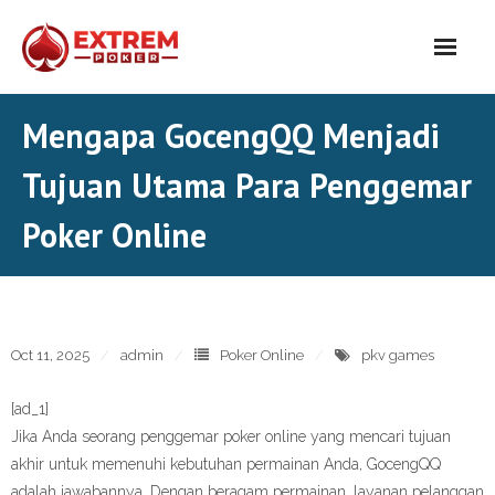
Skip
to
content
Mengapa GocengQQ Menjadi
Tujuan Utama Para Penggemar
Poker Online
Oct 11, 2025
admin
Poker Online
pkv games
[ad_1]
Jika Anda seorang penggemar poker online yang mencari tujuan
akhir untuk memenuhi kebutuhan permainan Anda, GocengQQ
adalah jawabannya. Dengan beragam permainan, layanan pelanggan