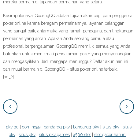
mereka bermain di lapangan permainan yang setara.
Kesimpulannya, GocengQQ adalah tujuan akhir bagi para penggemar
poker online karena beragam permainannya, layanan pelanggan
yang sangat baik, antarmuka yang ramah pengguna, dan lingkungan
permainan yang aman. Apakah Anda seorang pemula atau
profesional berpengalaman, GocengQQ memiliki semua yang Anda
butuhkan untuk menikmati pengalaman poker yang menyenangkan
dan mengasyikkan. Jadi mengapa menunggu? Daftar akun hari ini
dan mulai bermain di GocengQQ – situs poker online terbaik.
[ad_2]
pkv qq
|
domino99
|
bandarqq pkv
|
bandarqq pkv
|
situs pkv
|
situs
pkv
|
situs pkv
|
situs pkv games
|
x500 slot
|
slot gacor hari ini
|