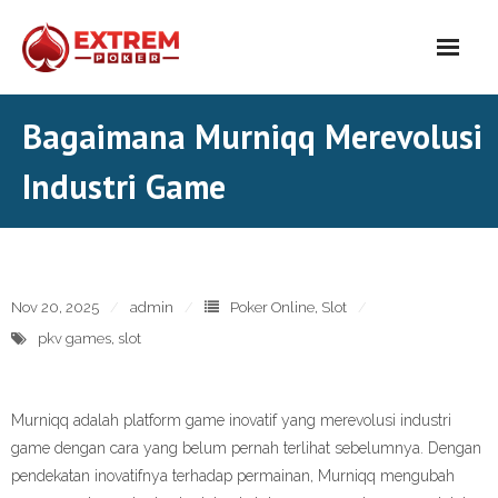
Skip
to
content
Bagaimana Murniqq Merevolusi
Industri Game
Nov 20, 2025
admin
Poker Online
,
Slot
pkv games
,
slot
Murniqq adalah platform game inovatif yang merevolusi industri
game dengan cara yang belum pernah terlihat sebelumnya. Dengan
pendekatan inovatifnya terhadap permainan, Murniqq mengubah