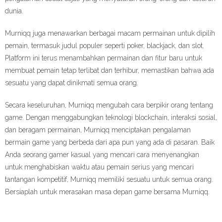
dunia.
Murniqq juga menawarkan berbagai macam permainan untuk dipilih
pemain, termasuk judul populer seperti poker, blackjack, dan slot.
Platform ini terus menambahkan permainan dan fitur baru untuk
membuat pemain tetap terlibat dan terhibur, memastikan bahwa ada
sesuatu yang dapat dinikmati semua orang.
Secara keseluruhan, Murniqq mengubah cara berpikir orang tentang
game. Dengan menggabungkan teknologi blockchain, interaksi sosial,
dan beragam permainan, Murniqq menciptakan pengalaman
bermain game yang berbeda dari apa pun yang ada di pasaran. Baik
Anda seorang gamer kasual yang mencari cara menyenangkan
untuk menghabiskan waktu atau pemain serius yang mencari
tantangan kompetitif, Murniqq memiliki sesuatu untuk semua orang.
Bersiaplah untuk merasakan masa depan game bersama Murniqq.