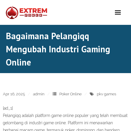
Skip
to
content
Bagaimana Pelangiqq
Mengubah Industri Gaming
Online
Apr 16, 2025
admin
Poker Online
pkv games
[ad_1]
Pelangiqq adalah platform game online populer yang telah membuat
gelombang di industri game online. Platform ini menawarkan
berbagai macam game, termasuk poker, dominoqq, dan bandarq,