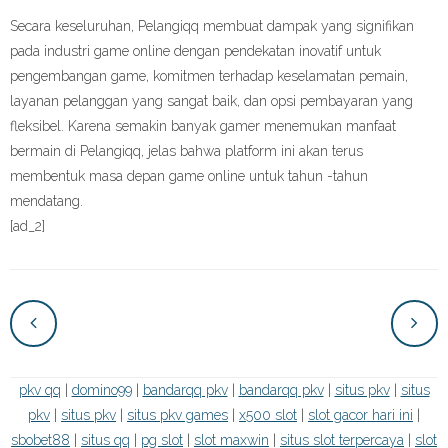
Secara keseluruhan, Pelangiqq membuat dampak yang signifikan
pada industri game online dengan pendekatan inovatif untuk
pengembangan game, komitmen terhadap keselamatan pemain,
layanan pelanggan yang sangat baik, dan opsi pembayaran yang
fleksibel. Karena semakin banyak gamer menemukan manfaat
bermain di Pelangiqq, jelas bahwa platform ini akan terus
membentuk masa depan game online untuk tahun -tahun
mendatang.
[ad_2]
pkv qq
|
domino99
|
bandarqq pkv
|
bandarqq pkv
|
situs pkv
|
situs
pkv
|
situs pkv
|
situs pkv games
|
x500 slot
|
slot gacor hari ini
|
sbobet88
|
situs qq
|
pg slot
|
slot maxwin
|
situs slot terpercaya
|
slot