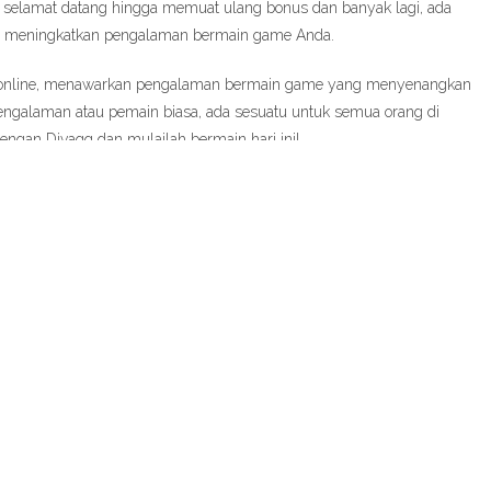
 selamat datang hingga memuat ulang bonus dan banyak lagi, ada
an meningkatkan pengalaman bermain game Anda.
r online, menawarkan pengalaman bermain game yang menyenangkan
engalaman atau pemain biasa, ada sesuatu untuk semua orang di
ngan Divaqq dan mulailah bermain hari ini!
s pkv
|
situs pkv
|
situs pkv
|
situs pkv games
|
x500 slot
|
slot gacor hari i
 terpercaya
|
slot maxwin
|
situs slot terpercaya
|
situs slot terpercaya
|
slo
q
|
pkv qq
|
pkv qq
|
pkv qq
|
pkv qq
|
pkv qq
|
situs pkv
|
situs pkv games
situs pkv games
|
pkv qq
|
pkv qq
|
pkv qq
|
slot demo
|
mix parlay
|
mix
nuqq
|
murniqq
|
hematqq
|
bandarqq pkv
|
qq poker
|
bandarqq pkv
|
pk
ft
|
bandarqq pkv
|
situs pkv
|
slot77
|
maindomino99.pkvgamesresmi.org