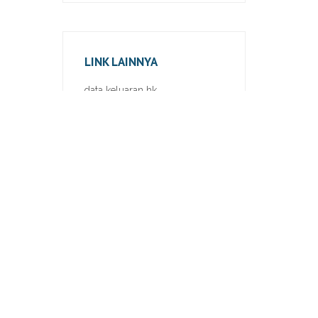
LINK LAINNYA
data keluaran hk
qiu qiu
qq
situs poker terpercaya
poker
bandarqq
qq poker
ni
t
|
Links
v
saucyukiah.com