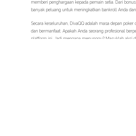
memberi penghargaan kepada pemain setia. Dari bonus
banyak peluang untuk meningkatkan bankroll Anda d
Secara keseluruhan, DivaQQ adalah masa depan poke
dan bermanfaat. Apakah Anda seorang profesional berp
platform ini. Jadi mengapa menunggu? Masuklah aksi de
[ad_2]
pkv qq
|
domino99
|
bandarqq pkv
|
bandarqq pkv
|
situ
|
sbobet88
|
situs qq
|
pg slot
|
slot maxwin
|
situs slot
maxwin
|
situs slot
|
situs pkv
|
pkv qq
|
pkv qq
|
pkv q
situs pkv
|
pkv games bandarqq
|
situs pkv games
|
parlay
|
sbobet wap
|
sbobet login
|
pkv qq
|
pkv qq
|
me
games
|
situs pkv
|
mix parlay
|
pg soft
|
pg soft
|
pg so