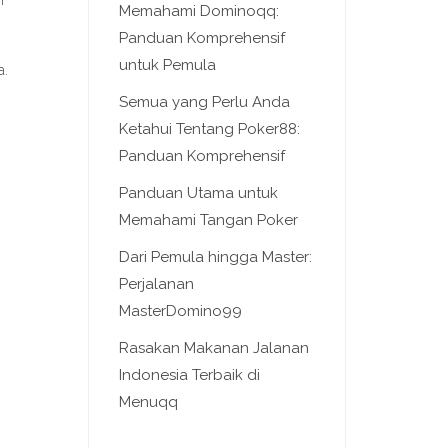
i
Memahami Dominoqq:
Panduan Komprehensif
untuk Pemula
a.
Semua yang Perlu Anda
Ketahui Tentang Poker88:
Panduan Komprehensif
Panduan Utama untuk
Memahami Tangan Poker
Dari Pemula hingga Master:
Perjalanan
MasterDomino99
Rasakan Makanan Jalanan
Indonesia Terbaik di
Menuqq