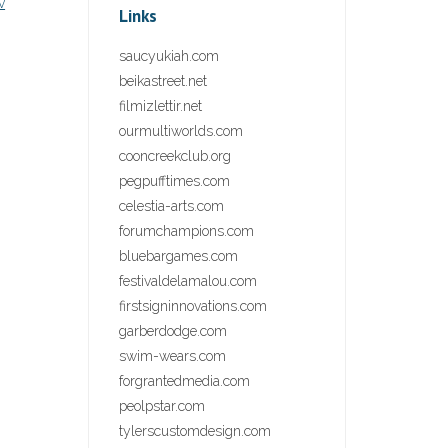
v
Links
saucyukiah.com
beikastreet.net
filmizlettir.net
ourmultiworlds.com
cooncreekclub.org
pegpufftimes.com
celestia-arts.com
forumchampions.com
bluebargames.com
festivaldelamalou.com
firstsigninnovations.com
garberdodge.com
swim-wears.com
forgrantedmedia.com
peolpstar.com
tylerscustomdesign.com