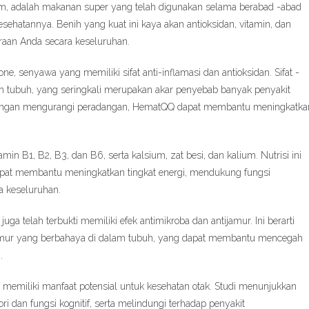
hitam, adalah makanan super yang telah digunakan selama berabad -abad
sehatannya. Benih yang kuat ini kaya akan antioksidan, vitamin, dan
aan Anda secara keseluruhan.
 senyawa yang memiliki sifat anti-inflamasi dan antioksidan. Sifat -
m tubuh, yang seringkali merupakan akar penyebab banyak penyakit
er. Dengan mengurangi peradangan, HematQQ dapat membantu meningkatka
in B1, B2, B3, dan B6, serta kalsium, zat besi, dan kalium. Nutrisi ini
apat membantu meningkatkan tingkat energi, mendukung fungsi
 keseluruhan.
uga telah terbukti memiliki efek antimikroba dan antijamur. Ini berarti
amur yang berbahaya di dalam tubuh, yang dapat membantu mencegah
.
emiliki manfaat potensial untuk kesehatan otak. Studi menunjukkan
n fungsi kognitif, serta melindungi terhadap penyakit