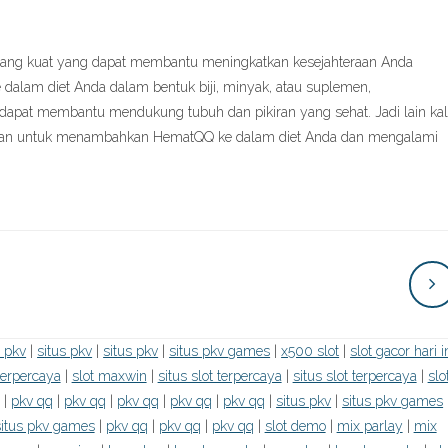
ang kuat yang dapat membantu meningkatkan kesejahteraan Anda
alam diet Anda dalam bentuk biji, minyak, atau suplemen,
apat membantu mendukung tubuh dan pikiran yang sehat. Jadi lain kal
gkan untuk menambahkan HematQQ ke dalam diet Anda dan mengalami
s pkv
|
situs pkv
|
situs pkv
|
situs pkv games
|
x500 slot
|
slot gacor hari i
 terpercaya
|
slot maxwin
|
situs slot terpercaya
|
situs slot terpercaya
|
slo
q
|
pkv qq
|
pkv qq
|
pkv qq
|
pkv qq
|
pkv qq
|
situs pkv
|
situs pkv games
situs pkv games
|
pkv qq
|
pkv qq
|
pkv qq
|
slot demo
|
mix parlay
|
mix