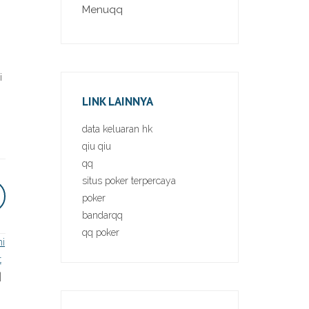
Menuqq
i
LINK LAINNYA
data keluaran hk
qiu qiu
qq
situs poker terpercaya
poker
bandarqq
qq poker
ni
t
|