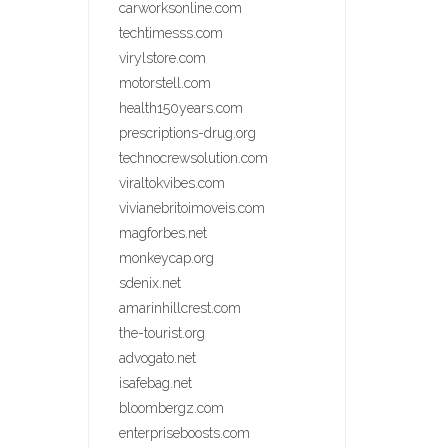
carworksonline.com
techtimesss.com
virylstore.com
motorstell.com
health150years.com
prescriptions-drug.org
technocrewsolution.com
viraltokvibes.com
vivianebritoimoveis.com
magforbes.net
monkeycap.org
sdenix.net
amarinhillcrest.com
the-tourist.org
advogato.net
isafebag.net
bloombergz.com
enterpriseboosts.com