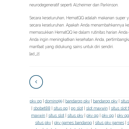
neurodegeneratif seperti Alzheimer dan Parkinson.
Secara keseluruhan, HematQQ adalah makanan super y
secara keseluruhan. Apakah Anda menambahkannya ke d
memasukkan HematQQ ke dalam rutinitas harian Anda d
Anda ingin meningkatkan kesehatan Anda, pertimban
manfaat yang didukung sains untuk diri sendiri.
[ad_2]
pkv qq
|
domino99
|
bandarqq pkv
|
bandarqq pkv
|
situ
|
sbobet88
|
situs qq
|
pg slot
|
slot maxwin
|
situs slot
maxwin
|
situs slot
|
situs pkv
|
pkv qq
|
pkv qq
|
pkv q
situs pkv
|
pkv games bandarqq
|
situs pkv games
|