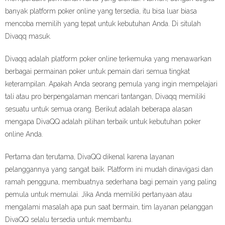
banyak platform poker online yang tersedia, itu bisa luar biasa
mencoba memilih yang tepat untuk kebutuhan Anda. Di situlah
Divaqq masuk.
Divaqq adalah platform poker online terkemuka yang menawarkan
berbagai permainan poker untuk pemain dari semua tingkat
keterampilan. Apakah Anda seorang pemula yang ingin mempelajari
tali atau pro berpengalaman mencari tantangan, Divaqq memiliki
sesuatu untuk semua orang. Berikut adalah beberapa alasan
mengapa DivaQQ adalah pilihan terbaik untuk kebutuhan poker
online Anda.
Pertama dan terutama, DivaQQ dikenal karena layanan
pelanggannya yang sangat baik. Platform ini mudah dinavigasi dan
ramah pengguna, membuatnya sederhana bagi pemain yang paling
pemula untuk memulai. Jika Anda memiliki pertanyaan atau
mengalami masalah apa pun saat bermain, tim layanan pelanggan
DivaQQ selalu tersedia untuk membantu.