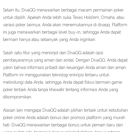
Selain itu, DivaQQ menawarkan berbagai macam permainan poker
untuk dipilih. Apakah Anda lebih suka Texas Hold’em, Omaha, atau
variasi poker lainnya, Anda akan menemukannya di divaqq. Platform
ini juga menawarkan berbagai level buy-in, sehingga Anda dapat
bermain hanya atau sebanyak yang Anda inginkan.
Salah satu fitur yang menonjol dari DivaQQ adalah opsi
pembayarannya yang aman dan andal. Dengan DivaQQ, Anda dapat
yakin bahwa informasi pribadi dan keuangan Anda aman dan aman.
Platform ini menggunakan teknologi enkripsi terbaru untuk
melindungi data Anda, sehingga Anda dapat fokus bermain game
poker terbaik Anda tanpa khawatir tentang informasi Anda yang
dikompromikan.
Alasan lain mengapa DivaQQ adalah pilihan terbaik untuk kebutuhan
poker online Anda adalah bonus dan promosi platform yang murah
hati. DivaQQ menawarkan berbagai bonus untuk pemain baru dan