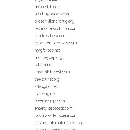
motorstell.com
health150years.com
prescriptions-drug.org
technocrewsolution.com
viraltokvibes.com
vivianebritoimoveis.com
magforbes.net
monkeycap.org
sdenix.net
amarinhillcrest.com
the-tourist.org
advogato.net
isafebag.net
bloombergz.com
enterpriseboosts.com
casino-kartenspiele.com
casino-automatenspiele.org