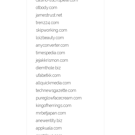
casino-tischspiele.com
otbody.com
jamestrust.net
trenz24.com
skipworking.com
loizbeauty.com
anyconverter.com
timespedia.com
jejakkrismon.com
diemthole.biz
ufabetkk.com
allquickmedia.com
technewsgazette.com
pureglowfacecream.com
kingofherrings.com
mrbetjapan.com
anewentity.biz
appkuala.com