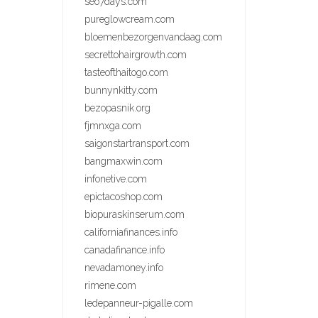
seo7days.com
pureglowcream.com
bloemenbezorgenvandaag.com
secrettohairgrowth.com
tasteofthaitogo.com
bunnynkitty.com
bezopasnik.org
fjmnxga.com
saigonstartransport.com
bangmaxwin.com
infonetive.com
epictacoshop.com
biopuraskinserum.com
californiafinances.info
canadafinance.info
nevadamoney.info
rimene.com
ledepanneur-pigalle.com