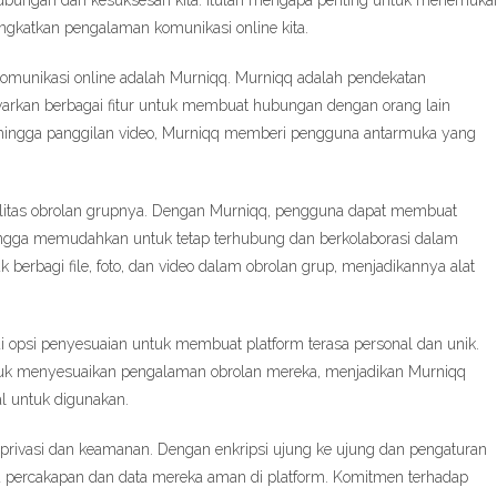
 hubungan dan kesuksesan kita. Itulah mengapa penting untuk menemuka
ngkatkan pengalaman komunikasi online kita.
omunikasi online adalah Murniqq. Murniqq adalah pendekatan
rkan berbagai fitur untuk membuat hubungan dengan orang lain
hingga panggilan video, Murniqq memberi pengguna antarmuka yang
onalitas obrolan grupnya. Dengan Murniqq, pengguna dapat membuat
hingga memudahkan untuk tetap terhubung dan berkolaborasi dalam
erbagi file, foto, dan video dalam obrolan grup, menjadikannya alat
i opsi penyesuaian untuk membuat platform terasa personal dan unik.
uk menyesuaikan pengalaman obrolan mereka, menjadikan Murniqq
l untuk digunakan.
 privasi dan keamanan. Dengan enkripsi ujung ke ujung dan pengaturan
a percakapan dan data mereka aman di platform. Komitmen terhadap