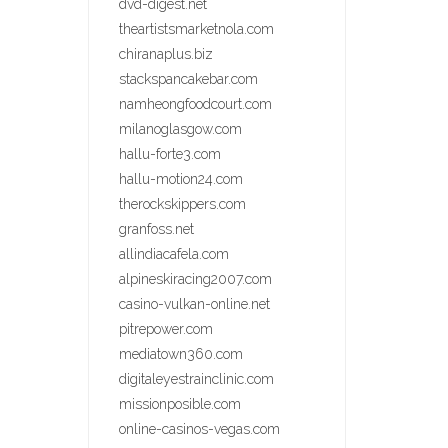
dvd-digest.net
theartistsmarketnola.com
chiranaplus.biz
stackspancakebar.com
namheongfoodcourt.com
milanoglasgow.com
hallu-forte3.com
hallu-motion24.com
therockskippers.com
granfoss.net
allindiacafela.com
alpineskiracing2007.com
casino-vulkan-online.net
pitrepower.com
mediatown360.com
digitaleyestrainclinic.com
missionposible.com
online-casinos-vegas.com