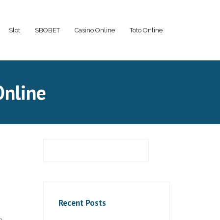
Slot
SBOBET
Casino Online
Toto Online
Online
Recent Posts