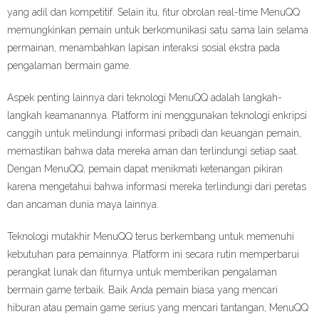
yang adil dan kompetitif. Selain itu, fitur obrolan real-time MenuQQ
memungkinkan pemain untuk berkomunikasi satu sama lain selama
permainan, menambahkan lapisan interaksi sosial ekstra pada
pengalaman bermain game.
Aspek penting lainnya dari teknologi MenuQQ adalah langkah-
langkah keamanannya. Platform ini menggunakan teknologi enkripsi
canggih untuk melindungi informasi pribadi dan keuangan pemain,
memastikan bahwa data mereka aman dan terlindungi setiap saat.
Dengan MenuQQ, pemain dapat menikmati ketenangan pikiran
karena mengetahui bahwa informasi mereka terlindungi dari peretas
dan ancaman dunia maya lainnya.
Teknologi mutakhir MenuQQ terus berkembang untuk memenuhi
kebutuhan para pemainnya. Platform ini secara rutin memperbarui
perangkat lunak dan fiturnya untuk memberikan pengalaman
bermain game terbaik. Baik Anda pemain biasa yang mencari
hiburan atau pemain game serius yang mencari tantangan, MenuQQ