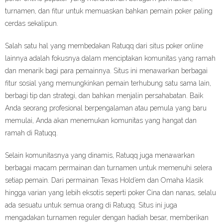
turnamen, dan fitur untuk memuaskan bahkan pemain poker paling
cerdas sekalipun.
Salah satu hal yang membedakan Ratuqq dari situs poker online
lainnya adalah fokusnya dalam menciptakan komunitas yang ramah
dan menarik bagi para pemainnya. Situs ini menawarkan berbagai
fitur sosial yang memungkinkan pemain terhubung satu sama lain,
berbagi tip dan strategi, dan bahkan menjalin persahabatan. Baik
Anda seorang profesional berpengalaman atau pemula yang baru
memulai, Anda akan menemukan komunitas yang hangat dan
ramah di Ratuqq.
Selain komunitasnya yang dinamis, Ratuqq juga menawarkan
berbagai macam permainan dan turnamen untuk memenuhi selera
setiap pemain. Dari permainan Texas Hold’em dan Omaha klasik
hingga varian yang lebih eksotis seperti poker Cina dan nanas, selalu
ada sesuatu untuk semua orang di Ratuqq. Situs ini juga
mengadakan turnamen reguler dengan hadiah besar, memberikan