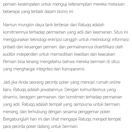
pemain kesempatan untuk menguji keterampilan mereka melawan
beberapa yang terbaik dalam bisnis ini.
Namun mungkin daya tarik terbesar dari Ratuqq adalah
komitmennya terhadap permainan yang adil dan keamanan. Situs ini
menggunakan teknologi enkripsi canggih untuk melindungi informasi
pribadi dan keuangan pemain, dan permainannya disertifikasi oleh
auditor independen untuk memastikan keadilan dan keacakan.
Pemain bisa tenang mengetahui bahwa mereka bermain di situs
yang menghargai integritas dan transparansi.
Jadi jika Anda seorang pecinta poker yang mencari rumah online
baru, Ratuqq adalah jawabannya. Dengan komunitasnya yang
dinamis, beragam permainan, dan komitmen terhadap permainan
yang adil, Ratuqq adalah tempat yang sempurna untuk bermain,
menang, dan terhubung dengan sesama penggemar poker.
Bergabunglah hari ini dan lihat mengapa Ratuqq menjadi tempat
para pecinta poker datang untuk bermain.