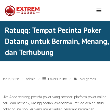
Skip
to
content
Ratuqq: Tempat Pecinta Poker
Datang untuk Bermain, Menang,
dan Terhubung
Jan 2, 2026
admin
Poker Online
pkv games
Jika Anda seorang pecinta poker yang mencari platform poker online
baru dan menarik, Ratuqq adalah jawabannya. Ratuqq adalah situs
poker online populer yang menawarkan beragam permainan,