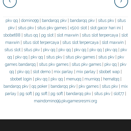
pkv qq
|
domino99
|
bandarqq pkv
|
bandarqq pkv
|
situs pkv
|
situs
pkv
|
situs pkv
|
situs pkv games
|
x500 slot
|
slot gacor hari ini
|
sbobet88
|
situs qq
|
pg slot
|
slot maxwin
|
situs slot terpercaya
|
slot
maxwin
|
situs slot terpercaya
|
situs slot terpercaya
|
slot maxwin
|
situs slot
|
situs pkv
|
pkv qq
|
pkv qq
|
pkv qq
|
pkv qq
|
pkv qq
|
pkv
qq
|
pkv qq
|
pkv qq
|
situs pkv
|
situs pkv games
|
situs pkv
|
pkv
games bandarqq
|
situs pkv games
|
situs pkv games
|
pkv qq
|
pkv
qq
|
pkv qq
|
slot demo
|
mix parlay
|
mix parlay
|
sbobet wap
|
sbobet login
|
pkv qq
|
pkv qq
|
menuqq
|
murniqq
|
hematqq
|
bandarqq pkv
|
qq poker
|
bandarqq pkv
|
pkv games
|
situs pkv
|
mix
parlay
|
pg soft
|
pg soft
|
pg soft
|
bandarqq pkv
|
situs pkv
|
slot77
|
maindomino99.pkvgamesresmi.org