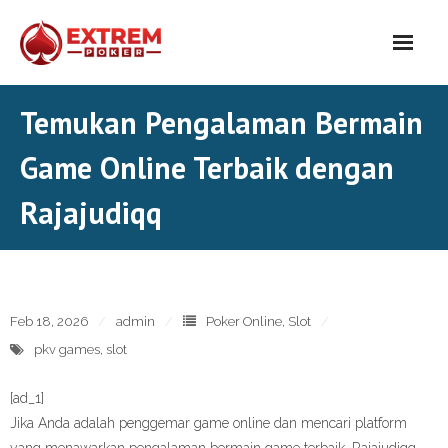
Skip
to
content
Temukan Pengalaman Bermain
Game Online Terbaik dengan
Rajajudiqq
Feb 18, 2026
admin
Poker Online
,
Slot
pkv games
,
slot
[ad_1]
Jika Anda adalah penggemar game online dan mencari platform